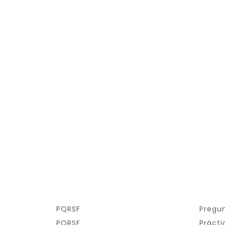
PQRSF
Pregu
PQRSF
Prácti